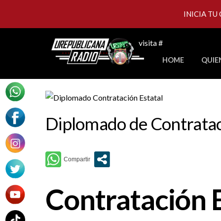
INICIA TU
Skip
visita #
to
HOME
QUIE
content
Diplomado de Contratac
Contratación E