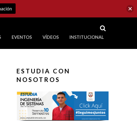
mación
RSS
S
EVENTOS
VÍDEOS
INSTITUCIONAL
ve a Corporación Universitaria Republicana
ESTUDIA CON
NOSOTROS