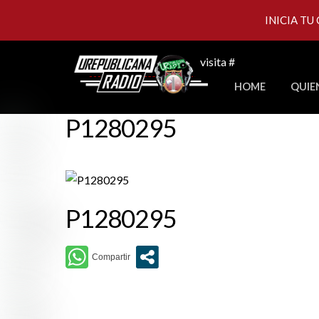
INICIA TU
Skip
visita #
to
HOME
QUIE
content
P1280295
P1280295