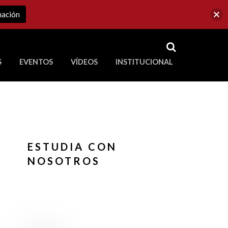
mación
RSS
S
EVENTOS
VÍDEOS
INSTITUCIONAL
ve a Corporación Universitaria Republicana
ESTUDIA CON
NOSOTROS