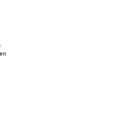
a
 en