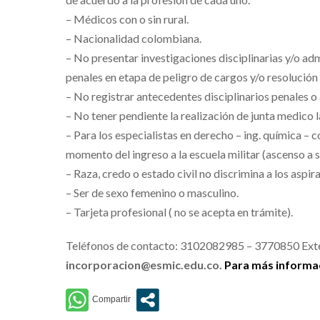
– Médicos con o sin rural.
– Nacionalidad colombiana.
– No presentar investigaciones disciplinarias y/o adm
penales en etapa de peligro de cargos y/o resolución
– No registrar antecedentes disciplinarios penales 
– No tener pendiente la realización de junta medico l
– Para los especialistas en derecho – ing. química – 
momento del ingreso a la escuela militar (ascenso a 
– Raza, credo o estado civil no discrimina a los aspir
– Ser de sexo femenino o masculino.
– Tarjeta profesional ( no se acepta en trámite).
Teléfonos de contacto: 3102082985 – 3770850 Exte
incorporacion@esmic.edu.co.
Para más informac