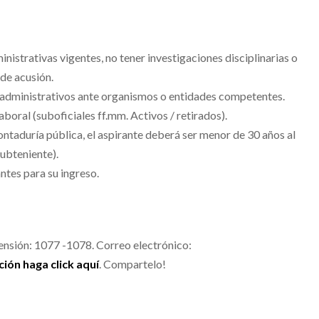
inistrativas vigentes, no tener investigaciones disciplinarias o
 de acusión.
o administrativos ante organismos o entidades competentes.
aboral (suboficiales ff.mm. Activos / retirados).
contaduría pública, el aspirante deberá ser menor de 30 años al
subteniente).
antes para su ingreso.
nsión: 1077 -1078. Correo electrónico:
ión haga click aquí
. Compartelo!