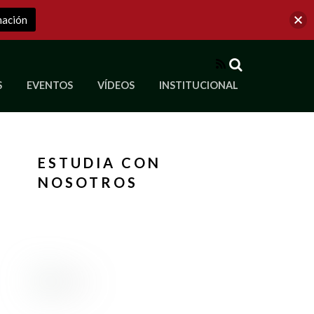
mación
RSS
S
EVENTOS
VÍDEOS
INSTITUCIONAL
ve a Corporación Universitaria Republicana
ESTUDIA CON
NOSOTROS