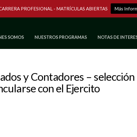
 CARRERA PROFESIONAL - MATRÍCULAS ABIERTAS
Más Infor
NES SOMOS
NUESTROS PROGRAMAS
NOTAS DE INTERE
Últimos Programas en Vivo
ados y Contadores – selección
cularse con el Ejercito