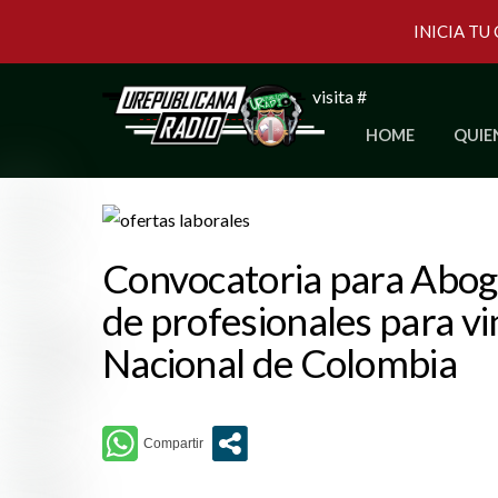
INICIA TU
Skip
visita #
to
HOME
QUIE
content
Convocatoria para Abog
de profesionales para vin
Nacional de Colombia