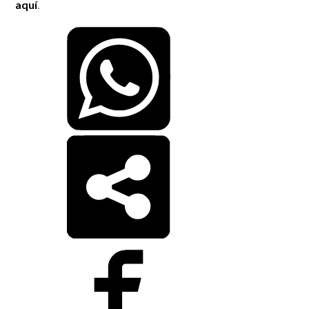
aquí
.