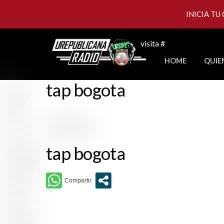
INICIA TU
Skip
visita #
to
HOME
QUIE
content
tap bogota
tap bogota