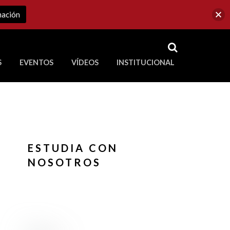
mación
RSS
S
EVENTOS
VÍDEOS
INSTITUCIONAL
ve a Corporación Universitaria Republicana
ESTUDIA CON
NOSOTROS