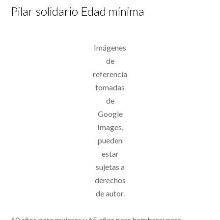
Pilar solidario Edad mínima
Imágenes
de
referencia
tomadas
de
Google
Images,
pueden
estar
sujetas a
derechos
de autor.
60 años para mujeres y 65 años para hombres; para