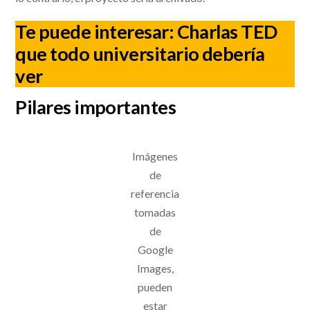
Te puede interesar:
Charlas TED
que todo universitario debería
ver
Pilares importantes
Imágenes
de
referencia
tomadas
de
Google
Images,
pueden
estar