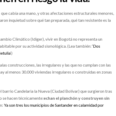
las que cabía una mano, y otras afectaciones estructurales menores,
ron inquietud sobre qué tan preparada, qué tan resistente es la
Cambio Climático (Idiger), vivir en Bogotá no representa un
habitable por su actividad sismológica. (Lea también:
‘Dos
etulia
‘)
malas construcciones, las irregulares y las que no cumplan con las
hay al menos 30.000 viviendas irregulares o construidas en zonas
el barrio Candelaria la Nueva (Ciudad Bolívar) que surgieron tras
no se hacen técnicamente:
echan el planchón y construyen sin
én:
Ya son tres los municipios de Santander en calamidad por