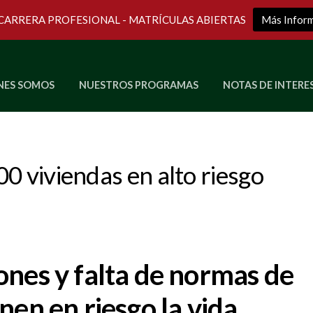
 CARRERA PROFESIONAL - MATRÍCULAS ABIERTAS
Más Infor
NES SOMOS
NUESTROS PROGRAMAS
NOTAS DE INTERE
Últimos Programas en Vivo
0 viviendas en alto riesgo
ones y falta de normas de
nen en riesgo la vida.