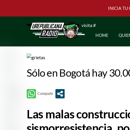
INICIA TU
Skip
visita #
to
HOME
QUIE
content
Sólo en Bogotá hay 30.00
Las malas construcci
sismorresistencia, po