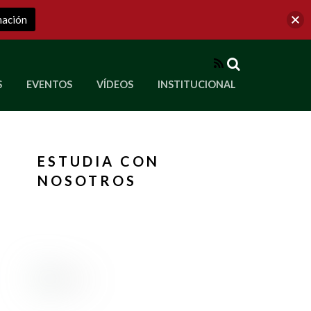
mación
RSS
S
EVENTOS
VÍDEOS
INSTITUCIONAL
ve a Corporación Universitaria Republicana
ESTUDIA CON
NOSOTROS