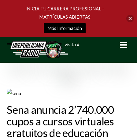
INICIA TU CARRERA PROFESIONAL -
MATRÍCULAS ABIERTAS
Más Información
Skip
Men
visita #
to
content
Sena anuncia 2’740.000
cupos a cursos virtuales
gratuitos de educación