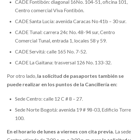
CADE Fontibón: diagonal 16No. 104-51, oficina 101,
Centro comercial Viva Fontibón.
CADE Santa Lucía: avenida Caracas No 41b – 30 sur.
CADE Tunal: carrera 24c No. 48-94 sur, Centro
Comercial Tunal, entrada 1, locales 58 y 59.
CADE Servitá: calle 165 No. 7-52.
CADE La Gaitana: trasversal 126 No. 133-32.
Por otro lado,
la solicitud de pasaportes también se
puede realizar
en los puntos de la Cancillería en:
Sede Centro: calle 12 C # 8 – 27.
Sede Norte Bogotá: avenida 19 # 98-03, Edificio Torre
100.
En el horario de lunes a viernes con cita previa.
La sede
Centro atiende de 7:00 a. m. a 3:00 p. m. para
la solicitud y