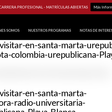
 CARRERA PROFESIONAL - MATRÍCULAS ABIERTAS
Más Infor
NES SOMOS
NUESTROS PROGRAMAS
NOTAS DE INTERE
Últimos Programas en Vivo
visitar-en-santa-marta-urepu
ota-colombia-urepublicana-Pl
visitar-en-santa-marta-
ra-radio-universitaria-
licana-Playa-Blanca