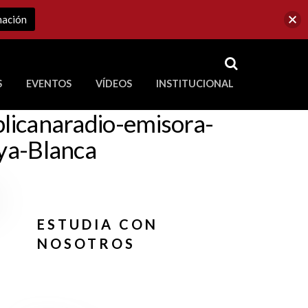
mación
RSS
S
EVENTOS
VÍDEOS
INSTITUCIONAL
ve a Corporación Universitaria Republicana
blicanaradio-emisora-
aya-Blanca
ESTUDIA CON
NOSOTROS