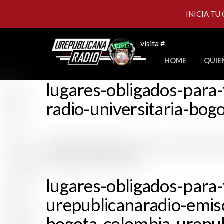
INICIA TU
Skip
visita #
to
HOME
QUIE
content
lugares-obligados-para-
radio-universitaria-bog
lugares-obligados-para-
urepublicanaradio-emiso
bogota-colombia-urepub