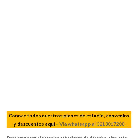
Conoce todos nuestros planes de estudio, convenios
y descuentos aquí
– Via whatsapp al 3213017208
Para empezar, si usted es estudiante de derecho, siga este