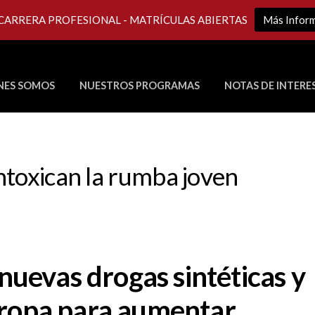
 CARRERA PROFESIONAL - MATRÍCULAS ABIERTAS
Más Infor
NES SOMOS
NUESTROS PROGRAMAS
NOTAS DE INTERE
Últimos Programas en Vivo
ntoxican la rumba joven
 nuevas drogas sintéticas y
uropa para aumentar