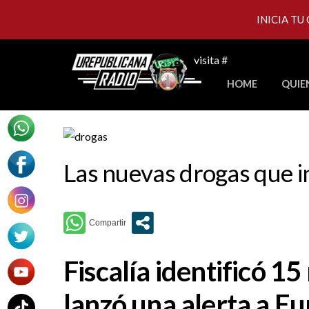
INICIA TU
Skip
visita #
to
HOME
QUIE
content
Las nuevas drogas que i
Fiscalía identificó 15
lanzó una alerta a E