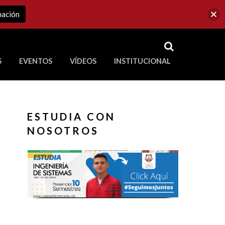
mación
RSS
S
EVENTOS
VÍDEOS
INSTITUCIONAL
ve a Corporación Universitaria Republicana
ESTUDIA CON
NOSOTROS