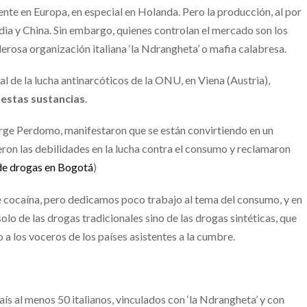
te en Europa, en especial en Holanda. Pero la producción, al por
dia y China. Sin embargo, quienes controlan el mercado son los
derosa organización italiana ‘la Ndrangheta’ o mafia calabresa.
l de la lucha antinarcóticos de la ONU, en Viena (Austria),
 estas sustancias
.
, Jorge Perdomo, manifestaron que se están convirtiendo en un
on las debilidades en la lucha contra el consumo y reclamaron
 de drogas en Bogotá
)
e cocaína, pero dedicamos poco trabajo al tema del consumo, y en
o de las drogas tradicionales sino de las drogas sintéticas, que
 a los voceros de los países asistentes a la cumbre.
aís al menos 50 italianos, vinculados con ‘la Ndrangheta’ y con