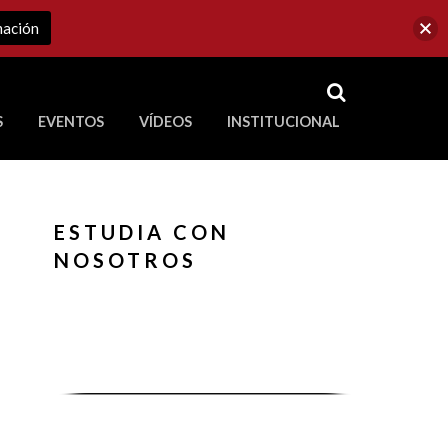
mación
RSS
S
EVENTOS
VÍDEOS
INSTITUCIONAL
ve a Corporación Universitaria Republicana
ESTUDIA CON
NOSOTROS