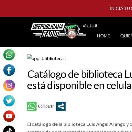
INICIA TU
Skip
visita #
to
HOME
QUIE
content
Catálogo de biblioteca 
está disponible en celula
El c
atálogo de la biblioteca Luis Ángel Arango
y 
centros de documentación
regional ponen a dispo