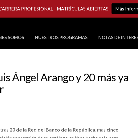
 CARRERA PROFESIONAL - MATRÍCULAS ABIERTAS
Más Infor
NES SOMOS
NUESTROS PROGRAMAS
NOTAS DE INTERE
Últimos Programas en Vivo
Luis Ángel Arango y 20 más ya
r
otras
20 de la Red del Banco de la República
, mas
cinco
sición una versión de su catálogo en línea hecha solo para