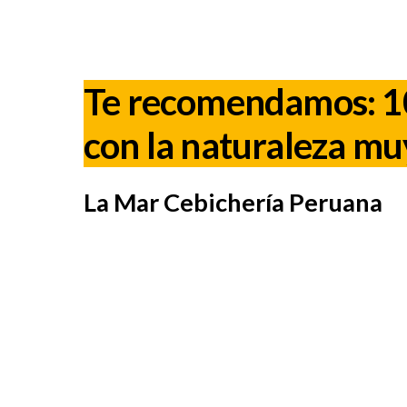
Te recomendamos:
1
con la naturaleza mu
La Mar Cebichería Peruana