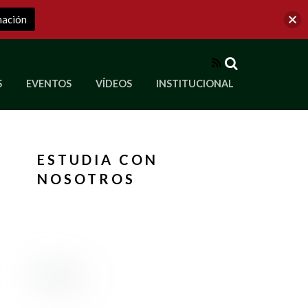
mación
RSS
S
EVENTOS
VÍDEOS
INSTITUCIONAL
ve a Corporación Universitaria Republicana
ESTUDIA CON
NOSOTROS