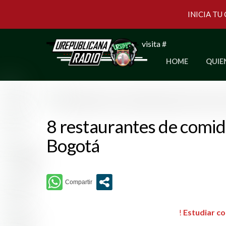
INICIA TU
Skip
visita #
to
HOME
QUIE
content
8 restaurantes de comid
Bogotá
!
Estudiar co