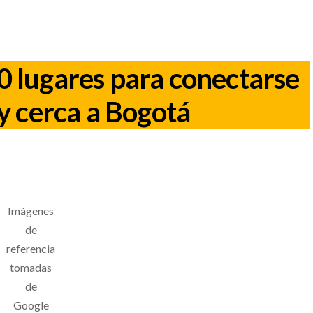
0 lugares para conectarse
y cerca a Bogotá
Imágenes
de
referencia
tomadas
de
Google