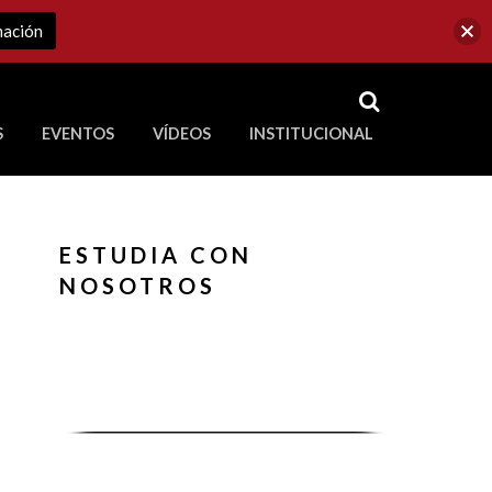
mación
RSS
S
EVENTOS
VÍDEOS
INSTITUCIONAL
ve a Corporación Universitaria Republicana
ESTUDIA CON
NOSOTROS