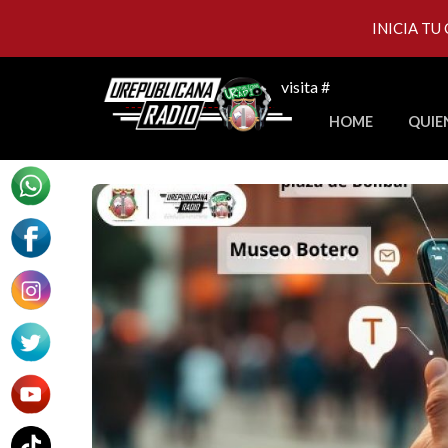
INICIA TU
Skip
visita #
to
HOME
QUIE
content