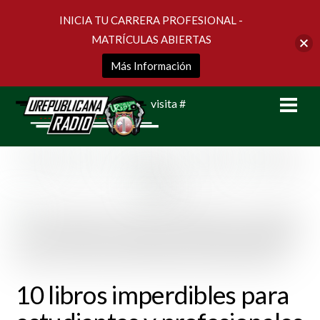
INICIA TU CARRERA PROFESIONAL -
MATRÍCULAS ABIERTAS
Más Información
Skip
Men
visita #
to
content
10 libros imperdibles para