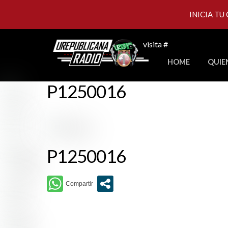
INICIA TU
Skip
visita #
to
HOME
QUIE
content
P1250016
P1250016