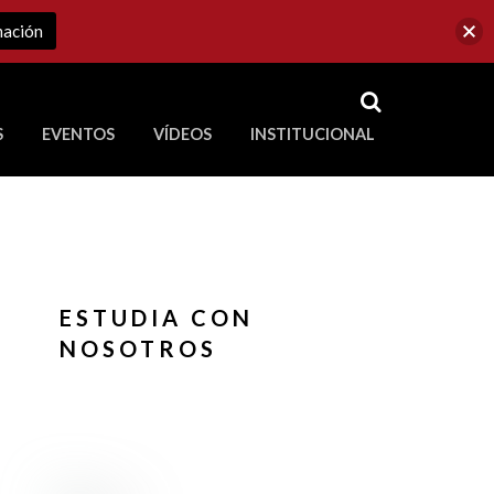
mación
RSS
S
EVENTOS
VÍDEOS
INSTITUCIONAL
ve a Corporación Universitaria Republicana
ESTUDIA CON
NOSOTROS