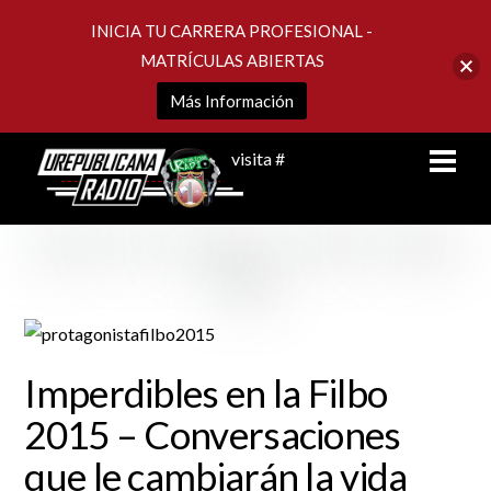
INICIA TU CARRERA PROFESIONAL -
MATRÍCULAS ABIERTAS
Más Información
Skip
Men
visita #
to
content
Imperdibles en la Filbo
2015 – Conversaciones
que le cambiarán la vida