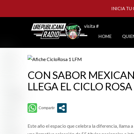
INICIA TU
Skip
visita #
to
HOME
QUIE
content
CON SABOR MEXICAN
LLEGA EL CICLO ROSA
Este año el espacio que celebra la diferencia, llama a 
una llamativa selección de 55 títulos nacionales e in