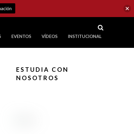
mación
RSS
S
EVENTOS
VÍDEOS
INSTITUCIONAL
ve a Corporación Universitaria Republicana
ESTUDIA CON
NOSOTROS