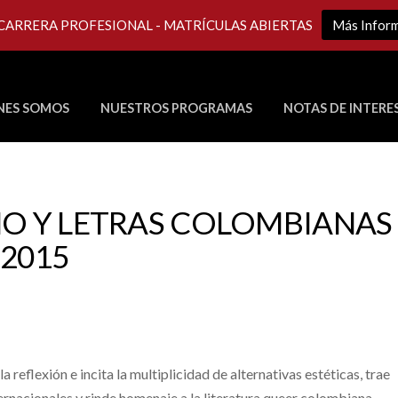
 CARRERA PROFESIONAL - MATRÍCULAS ABIERTAS
Más Infor
NES SOMOS
NUESTROS PROGRAMAS
NOTAS DE INTERE
Últimos Programas en Vivo
O Y LETRAS COLOMBIANAS
 2015
la reflexión e incita la multiplicidad de alternativas estéticas, trae
ternacionales y rinde homenaje a la literatura queer colombiana.