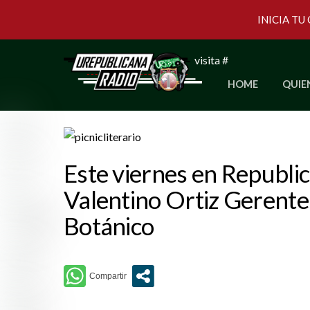
INICIA TU
Skip
visita #
to
HOME
QUIE
content
Este viernes en Republ
Valentino Ortiz Gerente 
Botánico