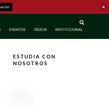
mación
RSS
S
EVENTOS
VÍDEOS
INSTITUCIONAL
ve a Corporación Universitaria Republicana
ESTUDIA CON
NOSOTROS