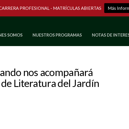
 CARRERA PROFESIONAL - MATRÍCULAS ABIERTAS
Más Infor
NES SOMOS
NUESTROS PROGRAMAS
NOTAS DE INTERE
Últimos Programas en Vivo
icando nos acompañará
de Literatura del Jardín