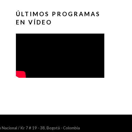
ÚLTIMOS PROGRAMAS
EN VÍDEO
n Nacional / Kr 7 # 19 - 38, Bogotá - Colombia