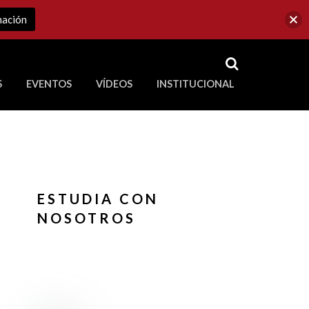
mación
RSS
S
EVENTOS
VÍDEOS
INSTITUCIONAL
ve a Corporación Universitaria Republicana
ESTUDIA CON
NOSOTROS