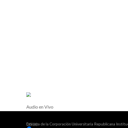
Audio en Vivo
00:00
Emisora de la Corporación Universitaria Republicana Institu