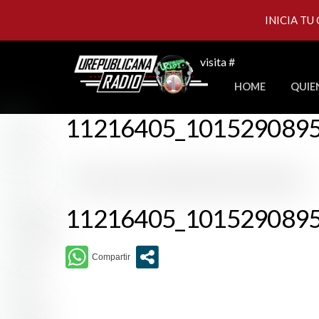
INICIA TU
Skip
visita #
to
HOME
QUIE
content
11216405_101529089
11216405_101529089