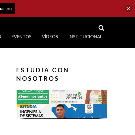
mación
RSS
S
EVENTOS
VÍDEOS
INSTITUCIONAL
ve a Corporación Universitaria Republicana
ESTUDIA CON
NOSOTROS