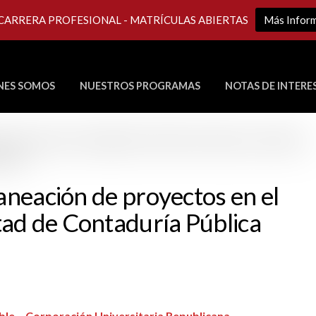
 CARRERA PROFESIONAL - MATRÍCULAS ABIERTAS
Más Infor
NES SOMOS
NUESTROS PROGRAMAS
NOTAS DE INTERE
Últimos Programas en Vivo
laneación de proyectos en el
ad de Contaduría Pública
ible – Corporación Universitaria Republicana