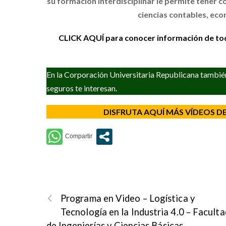
su formación interdisciplinar le permite tener 
ciencias contables, eco
CLICK AQUÍ para conocer información
de to
En la Corporación Universitaria Republicana tambié
seguros te interesan.
DISFRUTA AQUÍ MÁS VÍDEOS D
Programa en Video – Logística y
Tecnología en la Industria 4.0 – Faculta
de Ingenierías y Ciencias Básicas