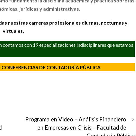
como fundamento la disciplina académica y práctica sobre las
nómicas, jurídicas y administrativas.
das nuestras carreras profesionales diurnas, nocturnas y
virtuales.
n contamos con 19 especializaciones indisciplinares que estamos
E CONFERENCIAS DE CONTADURÍA PÚBLICA
Programa en Video – Análisis Financiero
d
en Empresas en Crisis – Facultad de
Contaduría Pública