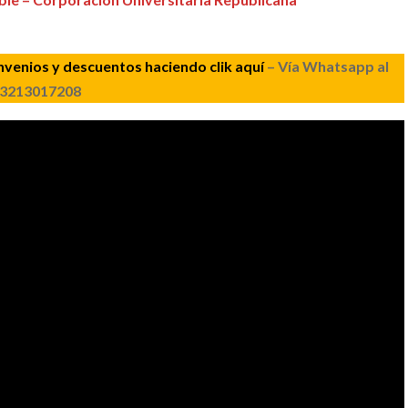
venios y descuentos haciendo clik aquí
– Vía Whatsapp al
3213017208