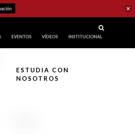
mación
RSS
S
EVENTOS
VÍDEOS
INSTITUCIONAL
ve a Corporación Universitaria Republicana
ESTUDIA CON
NOSOTROS