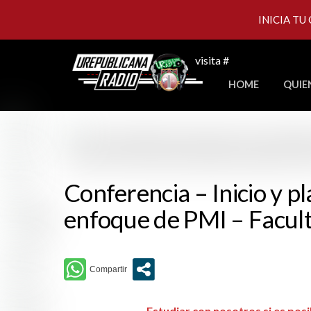
INICIA TU
Skip
visita #
to
HOME
QUIE
content
Conferencia – Inicio y p
enfoque de PMI – Facult
Estudiar con nosotros si es pos