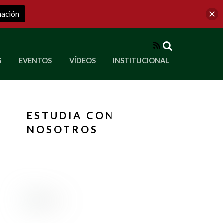
mación
RSS
S
EVENTOS
VÍDEOS
INSTITUCIONAL
ve a Corporación Universitaria Republicana
ESTUDIA CON
NOSOTROS