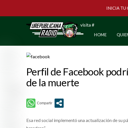
INICIA TU
Skip
visita #
to
HOME
QUIE
content
Perfil de Facebook podr
de la muerte
Esa red social implementó una actualización de su p
heredero”.