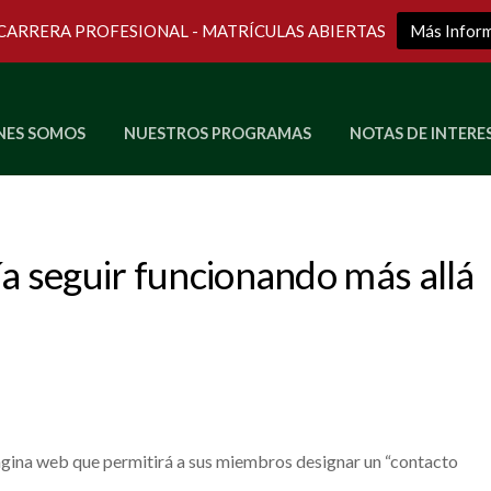
 CARRERA PROFESIONAL - MATRÍCULAS ABIERTAS
Más Infor
NES SOMOS
NUESTROS PROGRAMAS
NOTAS DE INTERE
Últimos Programas en Vivo
ía seguir funcionando más allá
ágina web que permitirá a sus miembros designar un “contacto