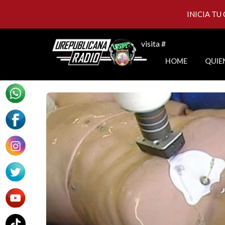
INICIA TU
Skip
visita #
to
HOME
QUIE
content