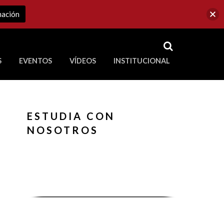
mación
RSS
S
EVENTOS
VÍDEOS
INSTITUCIONAL
ve a Corporación Universitaria Republicana
ESTUDIA CON
NOSOTROS