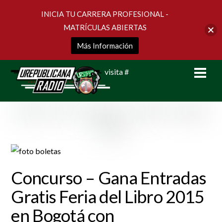
INICIA TU CARRERA PROFESIONAL -
MATRÍCULAS ABIERTAS
Más Información
Skip
Men
visita #
to
content
Concurso – Gana Entradas
Gratis Feria del Libro 2015
en Bogotá con