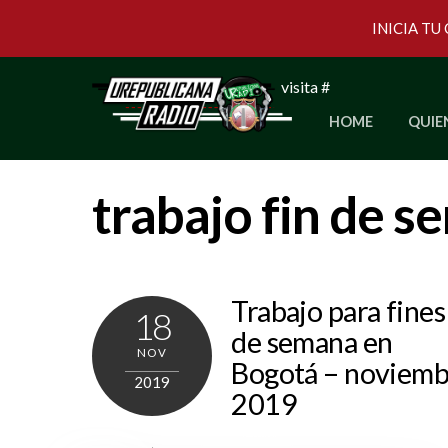
INICIA TU
Skip
visita #
to
HOME
QUIE
content
trabajo fin de 
Trabajo para fines
18
de semana en
NOV
Bogotá – noviemb
2019
2019