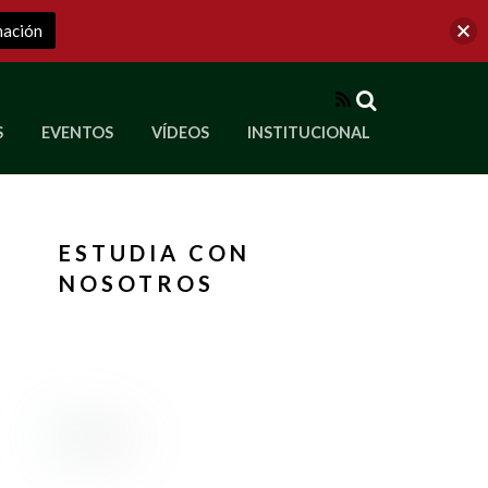
mación
RSS
S
EVENTOS
VÍDEOS
INSTITUCIONAL
ve a Corporación Universitaria Republicana
ESTUDIA CON
NOSOTROS