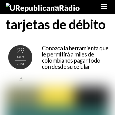
Skip
Men
visita #
to
content
tarjetas de débito
Conozca la herramienta que
29
le permitirá a miles de
AGO
colombianos pagar todo
2023
con desde su celular