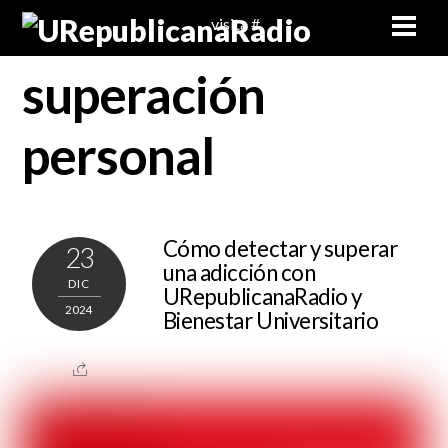
Skip
Men
visita #
to
content
superación
personal
Cómo detectar y superar
23
una adicción con
DIC
URepublicanaRadio y
2024
Bienestar Universitario