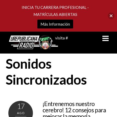
INICIA TU CARRERA PROFESIONAL -
MATRÍCULAS ABIERTAS
Más Información
Skip
Men
visita #
to
content
Sonidos
Sincronizados
¡Entrenemos nuestro
17
cerebro! 12 consejos para
AGO
mejorar la memoria