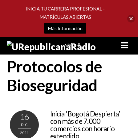
INICIA TU CARRERA PROFESIONAL -
MATRÍCULAS ABIERTAS
Más Información
Skip
Men
visita #
to
content
Protocolos de
Bioseguridad
Inicia ‘Bogotá Despierta’
16
con más de 7.000
DIC
comercios con horario
2021
extendido