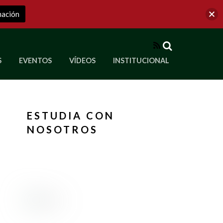
mación
RSS
S
EVENTOS
VÍDEOS
INSTITUCIONAL
ve a Corporación Universitaria Republicana
ESTUDIA CON
NOSOTROS