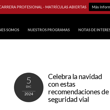
 CARRERA PROFESIONAL - MATRÍCULAS ABIERTAS
Más Infor
NES SOMOS
NUESTROS PROGRAMAS
NOTAS DE INTERE
Últimos Programas en Vivo
Celebra la navidad
5
con estas
DIC
recomendaciones de
2024
seguridad vial