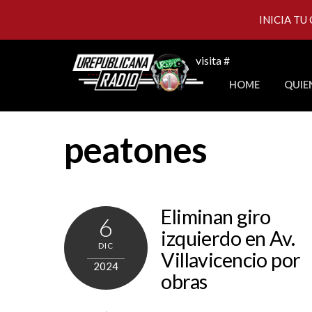
INICIA TU
Skip
visita #
to
HOME
QUIE
content
peatones
Eliminan giro
6
izquierdo en Av.
DIC
Villavicencio por
2024
obras