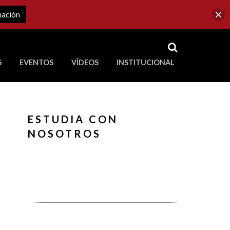
mación
RSS
S
EVENTOS
VÍDEOS
INSTITUCIONAL
ve a Corporación Universitaria Republicana
ESTUDIA CON
NOSOTROS