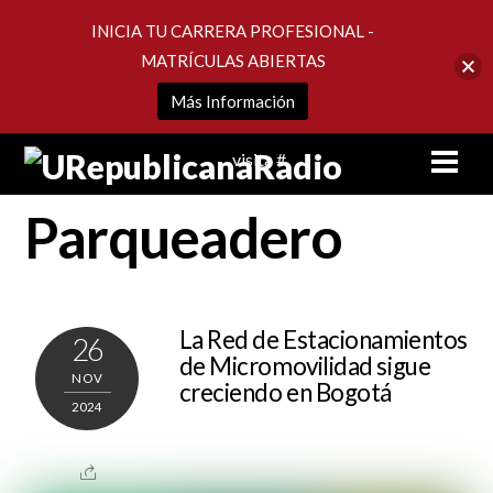
INICIA TU CARRERA PROFESIONAL -
MATRÍCULAS ABIERTAS
Más Información
Skip
Men
visita #
to
content
Parqueadero
La Red de Estacionamientos
26
de Micromovilidad sigue
NOV
creciendo en Bogotá
2024