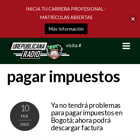
INICIA TU CARRERA PROFESIONAL -
MATRÍCULAS ABIERTAS
Más Información
Skip
Men
visita #
to
content
pagar impuestos
Ya no tendrá problemas
10
para pagar impuestos en
FEB
Bogotá; ahora podrá
2023
descargar factura