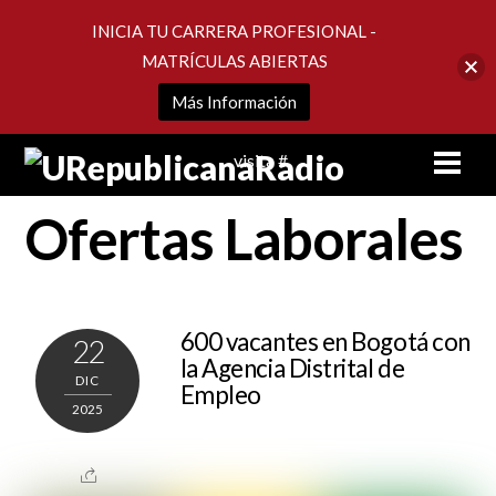
INICIA TU CARRERA PROFESIONAL -
MATRÍCULAS ABIERTAS
Más Información
Skip
Men
visita #
to
content
Ofertas Laborales
600 vacantes en Bogotá con
22
la Agencia Distrital de
DIC
Empleo
2025