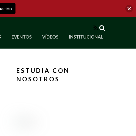
mación
RSS
S
EVENTOS
VÍDEOS
INSTITUCIONAL
ve a Corporación Universitaria Republicana
ESTUDIA CON
NOSOTROS