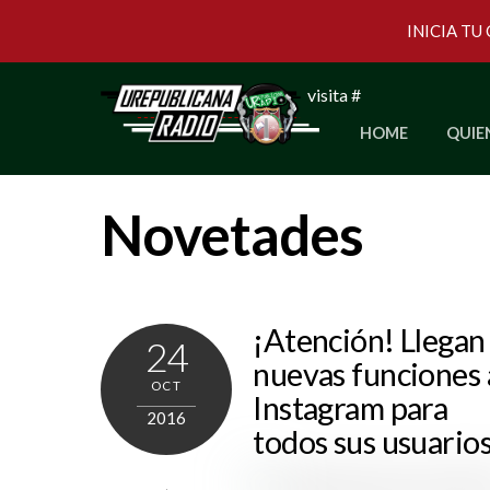
INICIA TU
Skip
visita #
to
HOME
QUIE
content
Novetades
¡Atención! Llegan
24
nuevas funciones 
OCT
Instagram para
2016
todos sus usuario