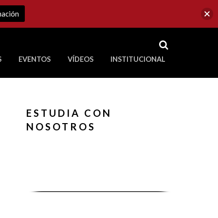
mación
RSS
S
EVENTOS
VÍDEOS
INSTITUCIONAL
ve a Corporación Universitaria Republicana
ESTUDIA CON
NOSOTROS