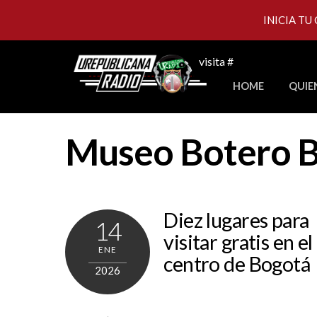
INICIA TU
Skip
visita #
to
HOME
QUIE
content
Museo Botero 
Diez lugares para
14
visitar gratis en el
ENE
centro de Bogotá
2026