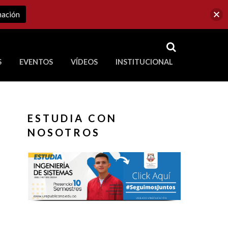
mación
RSS
S
EVENTOS
VÍDEOS
INSTITUCIONAL
ve a Corporación Universitaria Republicana
ESTUDIA CON
NOSOTROS