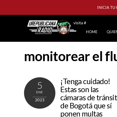
INICIA TU
Skip
visita #
to
HOME
QUIE
content
monitorear el fl
¡Tenga cuidado!
5
Estas son las
ENE
cámaras de tránsi
2023
de Bogotá que sí
ponen multas