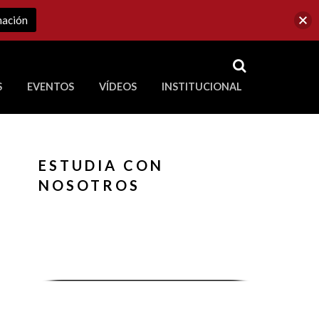
mación
RSS
S
EVENTOS
VÍDEOS
INSTITUCIONAL
ve a Corporación Universitaria Republicana
ESTUDIA CON
NOSOTROS