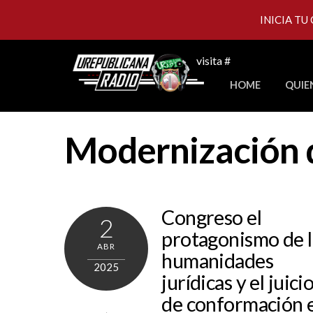
INICIA TU
Skip
visita #
to
HOME
QUIE
content
Modernización 
Congreso el
2
protagonismo de l
ABR
humanidades
2025
jurídicas y el juici
de conformación 