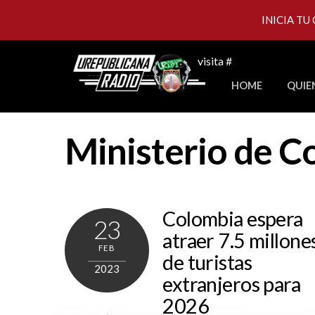
INICIA TU
Skip
visita #
to
HOME
QUIE
content
Ministerio de C
Colombia espera
23
atraer 7.5 millone
FEB
de turistas
2023
extranjeros para
2026