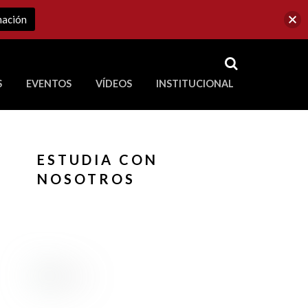
mación
RSS
S
EVENTOS
VÍDEOS
INSTITUCIONAL
ve a Corporación Universitaria Republicana
ESTUDIA CON
NOSOTROS