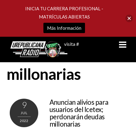
INICIA TU CARRERA PROFESIONAL -
MATRÍCULAS ABIERTAS
Más Información
Skip
Men
visita #
to
content
millonarias
Anuncian alivios para
9
usuarios del Icetex;
JUL
perdonarán deudas
2022
millonarias