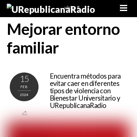
Skip
Men
visita #
to
content
Mejorar entorno
familiar
Encuentra métodos para
15
evitar caer en diferentes
FEB
tipos de violencia con
2024
Bienestar Universitario y
URepublicanaRadio