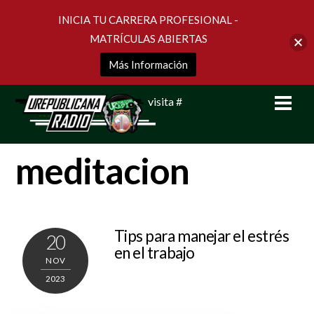
INICIA TU CARRERA PROFESIONAL -
MATRÍCULAS ABIERTAS
Más Información
Skip
Men
visita #
to
content
meditacion
Tips para manejar el estrés
20
en el trabajo
NOV
2023