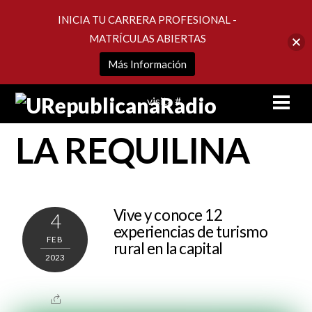
INICIA TU CARRERA PROFESIONAL -
MATRÍCULAS ABIERTAS
Más Información
Skip
Men
visita #
to
content
LA REQUILINA
Vive y conoce 12
4
experiencias de turismo
FEB
rural en la capital
2023