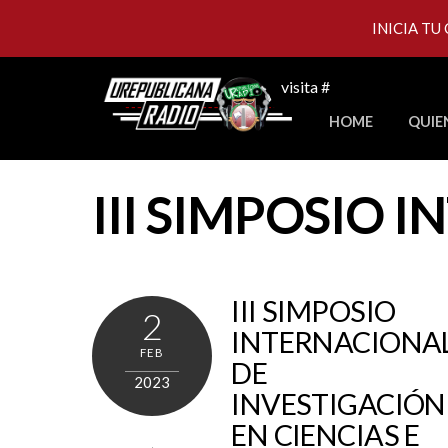
INICIA TU
Skip
visita #
to
HOME
QUIE
content
III SIMPOSIO 
III SIMPOSIO
2
INTERNACIONA
FEB
DE
2023
INVESTIGACIÓN
EN CIENCIAS E