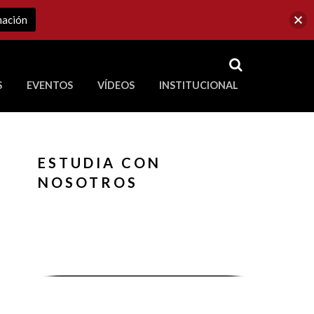
mación
RSS
S
EVENTOS
VÍDEOS
INSTITUCIONAL
ve a Corporación Universitaria Republicana
ESTUDIA CON
NOSOTROS