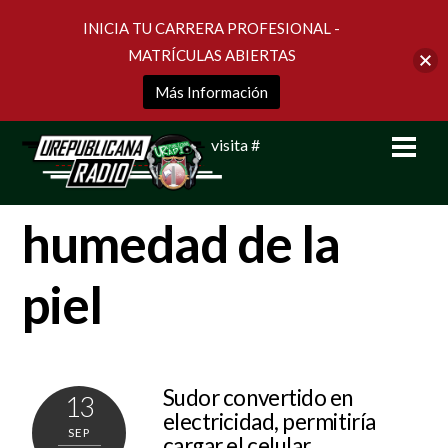
INICIA TU CARRERA PROFESIONAL -
MATRÍCULAS ABIERTAS
Más Información
Skip
Men
visita #
to
content
humedad de la
piel
Sudor convertido en
13
electricidad, permitiría
SEP
cargar el celular