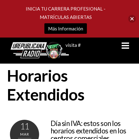
INICIA TU CARRERA PROFESIONAL -
MATRÍCULAS ABIERTAS
Más Información
Skip
Men
visita #
to
content
Horarios
Extendidos
Día sin IVA: estos son los
11
horarios extendidos en los
MAR
centros comerciales