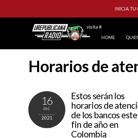
INICIA TU
Skip
visita #
to
HOME
QUIE
content
Horarios de ate
Estos serán los
16
horarios de atenc
DIC
de los bancos este
2021
fin de año en
Colombia