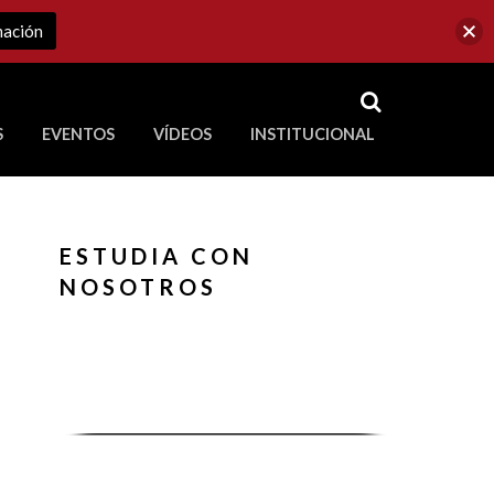
mación
RSS
S
EVENTOS
VÍDEOS
INSTITUCIONAL
ve a Corporación Universitaria Republicana
ESTUDIA CON
NOSOTROS