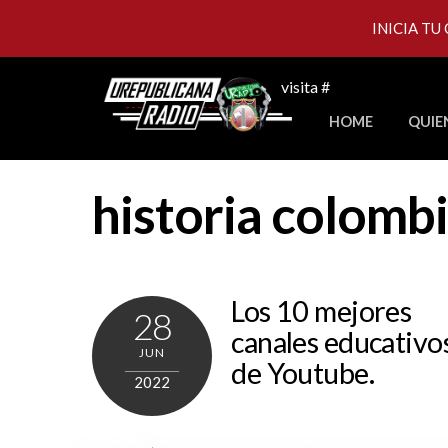
INICIA TU
Skip
visita #
to
HOME
QUIE
content
historia colomb
Los 10 mejores
28
canales educativo
JUN
de Youtube.
2022