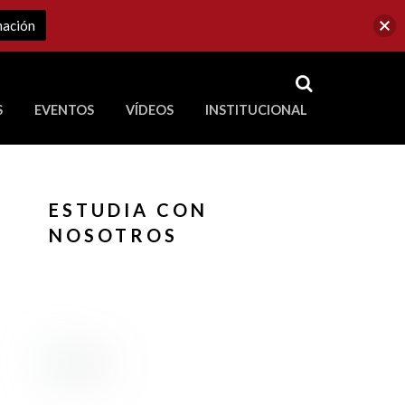
mación
RSS
S
EVENTOS
VÍDEOS
INSTITUCIONAL
ve a Corporación Universitaria Republicana
ESTUDIA CON
NOSOTROS